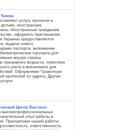
 Киева
ставляет услугу прописки в
 детьми, иностранцев,
траны. Иностранным гражданам
льство, оформить приглашение
м Украины предоставляется
н, выдача нового,
 кражи паспорта, вклеивание
биометрические паспорта для
ования внутри страны
ам призывного возраста, помогаем
нного учета в военкомате для
ействий. Оформляем "грамотную
ей пропиской по адресу. Другие
услуги
еский Центр Бастион
а высокопрофессиональных
начительный опыт работы в
ии. Принципами нашей работы
осовестность, ответственность.