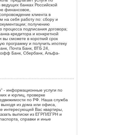
оль" предлагает услуги по
 ведущих банках Российской
ое финансовое,
сопровождение клиента в
м на себя работу по: сбору и
окументации; получению
ю процесса подписания договора;
анка-кредитора и конкретной
 вы сможете в короткий срок
ую программу и получить ипотеку
анк, Почта Банк, ВТБ 24,
кофф Банк, Сбербанк, Альфа-
" - информационные услуги по
ких и юрлиц, проверке
недвижимости по РФ. Наша служба
 выходя из дома или офиса,
ке интересующей Вас квартиры,
казать выписки из ЕГРП/ЕГРН и
паспорта, справки и иные