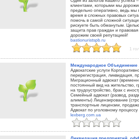
Один из залогов нашего успеха –
клиентами, которыми мы дорожи
предельно оперативно, ведь мы 
время в сложных правовых ситу
помочь в самой сложной ситуаци
рискуете быть обманутым. Цель
защита прав граждан и правовая
дорожим своей репутацией!
bastionuristspb.ru
1 го
Международное Объединение 
Адвокатские услуги Корпоративно
перерегистрация, ликвидация, 
Миграционный адвокат (временны
постоянный вид на жительство, 
на трудоустройство, брак с инос
Семейный адвокат (развод, разд
алименты) Лицензирование (стр
транспортные лицензии, продажа
Адвокат по уголовному процессу
lexberg.com.ua
Ликвидация предприятий, оф