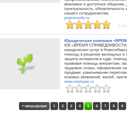
вежливое и доступное общение, 
пунктуальность, обязательность 
нашего сотрудничества.
popravuufa.ru
3 го
Юридическая компания «ВРЕ
ЮК «ВРЕМЯ СПРАВЕДЛИВОСТИ» 
юридических услуг в Новосибир
помощь в решении жилищных и з
защита интересов в суде; помощ
правовая помощь мигрантам; за
трудовые споры; оформление нас
продажи; узаконивание переплан
исковых заявлений, жалоб, прете
www.vremyas.ru
< предыдущая
1
2
3
4
5
6
7
8
9