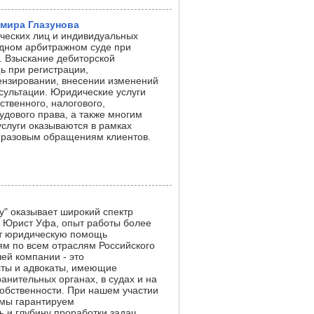
мира Глазунова
ческих лиц и индивидуальных
дном арбитражном суде при
. Взыскание дебиторской
ь при регистрации,
ензировании, внесении изменений
сультации. Юридические услуги
ственного, налогового,
удового права, а также многим
слуги оказываются в рамках
о разовым обращениям клиентов.
" оказывает широкий спектр
. Юрист Уфа, опыт работы более
ет юридическую помощь
м по всем отраслям Российского
ей компании - это
ты и адвокаты, имеющие
анительных органах, в судах и на
обственности. При нашем участии
мы гарантируем
 и глубину проработки задач,