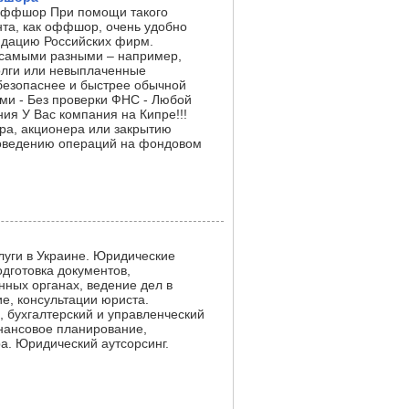
 оффшор При помощи такого
та, как оффшор, очень удобно
идацию Российских фирм.
 самыми разными – например,
лги или невыплаченные
 безопаснее и быстрее обычной
ами - Без проверки ФНС - Любой
ия У Вас компания на Кипре!!!
ора, акционера или закрытию
роведению операций на фондовом
луги в Украине. Юридические
одготовка документов,
нных органах, ведение дел в
е, консультации юриста.
, бухгалтерский и управленческий
инансовое планирование,
а. Юридический аутсорсинг.