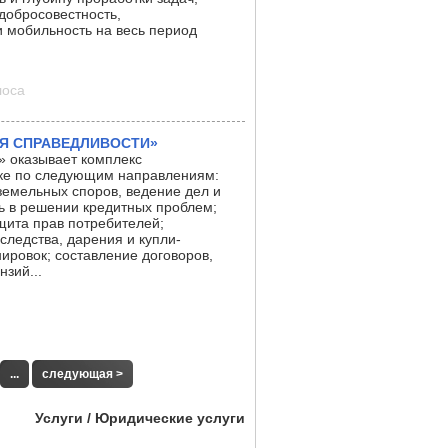
добросовестность,
и мобильность на весь период
лоса
МЯ СПРАВЕДЛИВОСТИ»
оказывает комплекс
ске по следующим направлениям:
емельных споров, ведение дел и
ь в решении кредитных проблем;
щита прав потребителей;
ледства, дарения и купли-
ировок; составление договоров,
нзий...
...
следующая >
Услуги / Юридические услуги