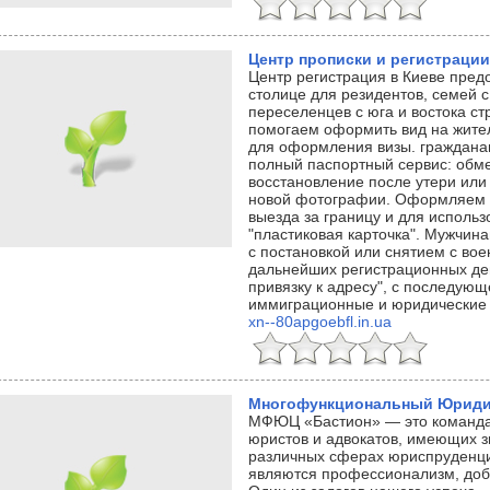
Центр прописки и регистрации
Центр регистрация в Киеве предо
столице для резидентов, семей с
переселенцев с юга и востока с
помогаем оформить вид на жите
для оформления визы. граждана
полный паспортный сервис: обме
восстановление после утери или
новой фотографии. Оформляем 
выезда за границу и для использ
"пластиковая карточка". Мужчин
с постановкой или снятием с вое
дальнейших регистрационных д
привязку к адресу", с последующ
иммиграционные и юридические 
xn--80apgoebfl.in.ua
Многофункциональный Юридич
МФЮЦ «Бастион» — это команд
юристов и адвокатов, имеющих з
различных сферах юриспруденц
являются профессионализм, добр