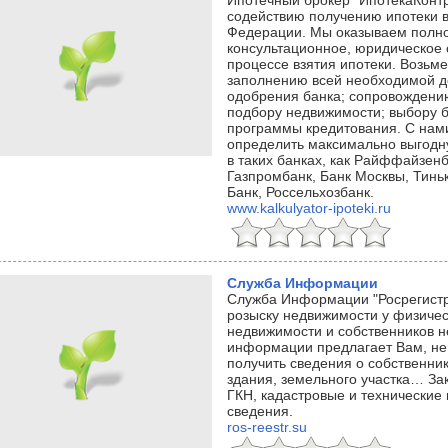
Ипотечный брокер "ИпотекаКонтр
содействию получению ипотеки в
Федерации. Мы оказываем полн
консультационное, юридическое 
процессе взятия ипотеки. Возьме
заполнению всей необходимой д
одобрения банка; сопровождени
подбору недвижимости; выбору б
программы кредитования. С нами
определить максимально выгодн
в таких банках, как Райффайзенб
Газпромбанк, Банк Москвы, Тинь
Банк, Россельхозбанк.
www.kalkulyator-ipoteki.ru
Служба Информации
Служба Информации "Росрегистр
розыску недвижимости у физичес
недвижимости и собственников 
информации предлагает Вам, не
получить сведения о собственни
здания, земельного участка… За
ГКН, кадастровые и технические 
сведения.
ros-reestr.su