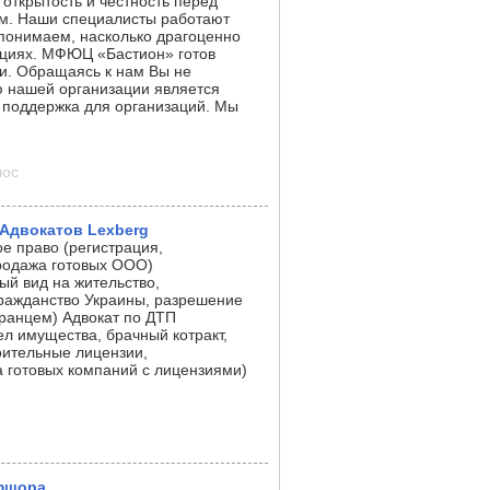
 открытость и честность перед
м. Наши специалисты работают
понимаем, насколько драгоценно
ациях. МФЮЦ «Бастион» готов
и. Обращаясь к нам Вы не
ю нашей организации является
 поддержка для организаций. Мы
лос
Адвокатов Lexberg
е право (регистрация,
продажа готовых ООО)
й вид на жительство,
гражданство Украины, разрешение
транцем) Адвокат по ДТП
ел имущества, брачный котракт,
оительные лицензии,
 готовых компаний с лицензиями)
фшора