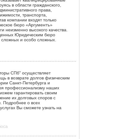
 оказывает квалифицированные
уясь в области гражданского,
административного права,
вижимости, транспорта,
тав компании входят только
еское бюро «Аргументъ»
ги неизменно высокого качества.
еденных Юридическим бюро
ю сложных и особо сложных.
кторы СПб" осуществляет
ь в возврате долгов физическим
рии Санкт-Петербурга и
аря профессионализму наших
можем гарантировать своим
ение их долговых споров с
 Подробнее о всех
услугах Вы сможете узнать на
лоса