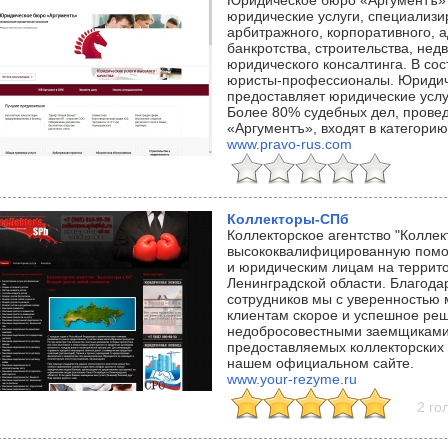
Юридическое бюро «Аргументъ»
юридические услуги, специализир
арбитражного, корпоративного, 
банкротства, строительства, нед
юридического консалтинга. В сос
юристы-профессионалы. Юридич
предоставляет юридические услу
Более 80% судебных дел, пров
«Аргументъ», входят в категори
www.pravo-rus.com
Коллекторы-СПб
Коллекторское агентство "Колле
высококвалифицированную помощ
и юридическим лицам на террито
Ленинградской области. Благод
сотрудников мы с уверенностью 
клиентам скорое и успешное реш
недобросовестными заемщиками.
предоставляемых коллекторских 
нашем официальном сайте.
www.your-rezyme.ru
2 го