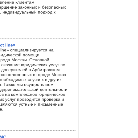
авление клиентам
ершение законных и безопасных
, индивидуальный подход к
t line»
line» специализируется на
ридической помощи
орода Москвы. Основной
 оказание юридических услуг по
 доверителей в Арбитражном
 расположенных в городе Москва
 необходимых случаях в других
и. Также мы осуществляем
дпринимательской деятельности
ов на комплексное юридическое
ых услуг проводится проверка и
авляются устные и письменные
е.
ФМС