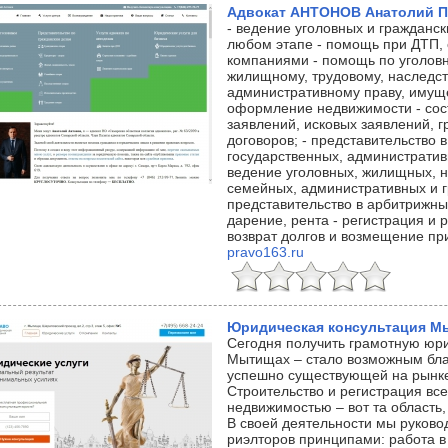
Адвокат АНТОНОВ Анатолий П
- ведение уголовных и гражданск
любом этапе - помощь при ДТП,
компаниями - помощь по уголовн
жилищному, трудовому, наследст
административному праву, имущ
оформление недвижимости - сос
заявлений, исковых заявлений, 
договоров; - представительство 
государственных, административ
ведение уголовных, жилищных, н
семейных, административных и г
представительство в арбитрижных
дарение, рента - регистрация и 
возврат долгов и возмещение пр
pravo163.ru
Юридическая консультация 
Сегодня получить грамотную юр
Мытищах – стало возможным бла
успешно существующей на рынке 
Строительство и регистрация вс
недвижимостью – вот та область,
В своей деятельности мы руков
риэлторов принципами: работа в 