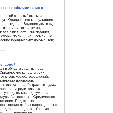
терское обслуживание в
авовой защиты" оказывает
луг: Юридическая консультация;
провождение; Ведение дел в суде
открытие и закрытие ип;
евая отчетность; Ликвидация,
е споры, жилищные и семейные
вление юридических документов;
лос
ленцовой
ает в области защиты прав
Юридические консультации.
 отзывов, жалоб, возражений,
тавление договоров.
а) адвокате в арбитражных судах
тавление учредительных
 в учредительные документы.
едуры банкротства. Юридическое
ожения. Подготовка,
овождение любых видов сделок с
е дел о наследстве. Участие
удопроизводстве на