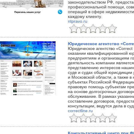
законодательством РФ, предост
профессиональной помощи, сов
операций в сфере недвижимости
каждому клиенту.
ntpravo.ru
Юридическое агентство «Correc
Юридическое агентство «Correct 
оказании квалифицированной ю
предприятиям и организациям г
деятельность компании является
представлению интересов наших
суде и судах общей юрисдикции
и Московской области, а также в
субъектах Российской Федераци
правовую помощь субъектам пре
на основе долгосрочных договор
обслуживание. В рамках указанн
составление договоров, предост
консультации, ведутся дела в суд
correctline.ru
Консультативный центр при 