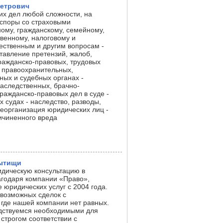
етрович
их дел любой сложности, на
 споры со страховыми
ому, гражданскому, семейному,
венному, налоговому и
ественным и другим вопросам -
тавление претензий, жалоб,
гражданско-правовых, трудовых
в правоохранительных,
ных и судебных органах -
аследственных, брачно-
ражданско-правовых дел в суде -
 судах - наследство, разводы,
реорганизация юридических лиц -
ичиненного вреда
Мытищи
идическую консультацию в
годаря компании «Право»,
юридических услуг с 2004 года.
евозможных сделок с
 где нашей компании нет равных.
одствуемся необходимыми для
строгом соответствии с