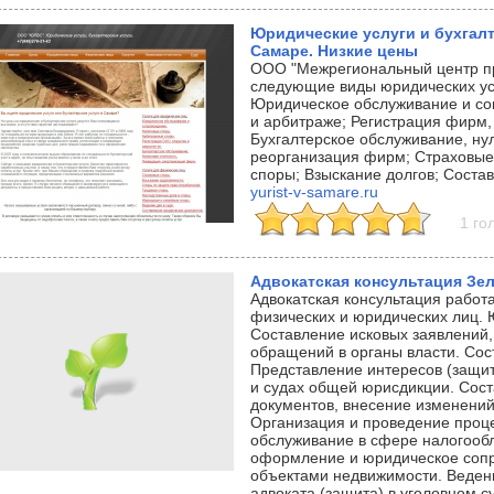
Юридические услуги и бухгал
Самаре. Низкие цены
ООО "Межрегиональный центр пр
следующие виды юридических ус
Юридическое обслуживание и со
и арбитраже; Регистрация фирм, 
Бухгалтерское обслуживание, нул
реорганизация фирм; Страховы
споры; Взыскание долгов; Соста
yurist-v-samare.ru
1 го
Адвокатская консультация Зе
Адвокатская консультация работ
физических и юридических лиц. 
Составление исковых заявлений,
обращений в органы власти. Сос
Представление интересов (защит
и судах общей юрисдикции. Сос
документов, внесение изменений
Организация и проведение проц
обслуживание в сфере налогообл
оформление и юридическое сопр
объектами недвижимости. Ведени
адвоката (защита) в уголовном с