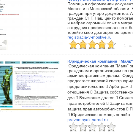
Помощь в оформлении документо
Москве и в Московской области
граждан при утере документов. 
граждан СНГ. Наш центр помогае
и набрал огромный опыт в мигр
сотрудник профессионально и бы
теряйте свое драгоценное время
registracia-v-moskve.ru
1 го
Юридическая компания "Маяк"
Юридическая компания "Маяк" 
гражданам и организациям по г
административным делам. Юриди
предлагает широкий спектр юрид
представительство  Арбитраж 
отношения  Защита собственно
дел  Взыскание долгов  Сниже
прав потребителей  Защита жи
защита прав автомобилистов  П
 Юридическая помощь онлайн
pravomayak.narod.ru