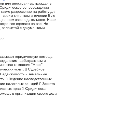
в для иностранных граждан в
. Юридическое сопровождении
А также разрешение на работу для
т своим клиентам в течении 5 лет
ационном законодательстве. Наши
стро все сделают за вас. Не
, волокитой с документами.
лос
оказывает юридическую помощь
ражданским, арбитражным и
ческая компания "Маяк"
ических услуг:  Судебное
 Недвижимость и земельные
сти  Ведение наследственных
ние налоговых санкций  Защита
лищных прав  Юридическая
омощь в организации своего дела