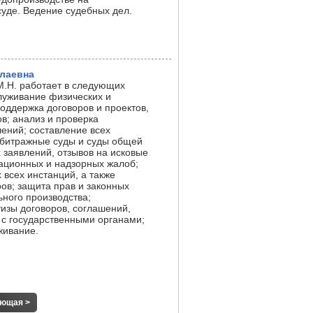
суде. Ведение судебных дел.
лаевна
М.Н. работает в следующих
луживание физических и
оддержка договоров и проектов,
в; анализ и проверка
ений; составление всех
рбитражные суды и суды общей
 заявлений, отзывов на исковые
ационных и надзорных жалоб;
 всех инстанций, а также
ов; защита прав и законных
ьного производства;
изы договоров, соглашений,
 с государственными органами;
живание.
ющая >