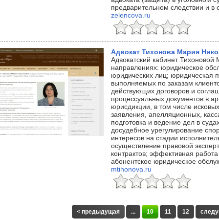
предварительном следствии и в 
zelencova.ru
Адвокат Тихонова Мария Нико
Адвокатский кабинет Тихоновой 
направлениях: юридическое обс
юридических лиц; юридическая п
выполняемых по заказам клиенто
действующих договоров и соглаш
процессуальных документов в а
юрисдикции, в том числе исковых
заявления, апелляционных, касс
подготовка и ведение дел в судах
досудебное урегулирование спор
интересов на стадии исполнител
осуществление правовой эксперт
контрактов; эффективная работа
абонентское юридическое обслу
mtihonova.ru
< предыдущая
...
10
11
12
следу