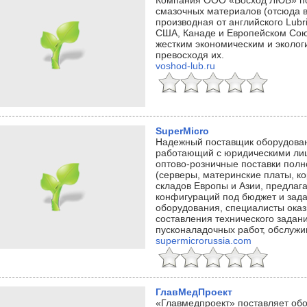
Компания ООО «Восход ЛЮБ» по
смазочных материалов (отсюда в
производная от английского Lubr
США, Канаде и Европейском Со
жестким экономическим и эколог
превосходя их.
voshod-lub.ru
SuperMicro
Надежный поставщик оборудовани
работающий с юридическими ли
оптово-розничные поставки полн
(серверы, материнские платы, к
складов Европы и Азии, предлаг
конфигураций под бюджет и зад
оборудования, специалисты оказ
составления технического задан
пусконаладочных работ, обслужи
supermicrorussia.com
ГлавМедПроект
«Главмедпроект» поставляет об