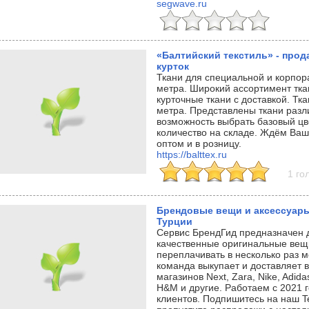
segwave.ru
«Балтийский текстиль» - прод
курток
Ткани для специальной и корпор
метра. Широкий ассортимент тка
курточные ткани с доставкой. Тка
метра. Представлены ткани разли
возможность выбрать базовый цв
количество на складе. Ждём Ваш
оптом и в розницу.
https://balttex.ru
1 го
Брендовые вещи и аксессуары
Турции
Cервис БрендГид предназначен дл
качественные оригинальные вещ
переплачивать в несколько раз
команда выкупает и доставляет 
магазинов Next, Zara, Nike, Adida
H&M и другие. Работаем с 2021 
клиентов. Подпишитесь на наш Te