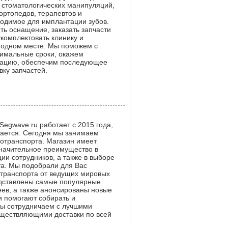
х стоматологических манипуляций,
ортопедов, терапевтов и
бходимое для имплантации зубов.
ь оснащение, заказать запчасти
комплектовать клинику и
в одном месте. Мы поможем с
тимальные сроки, окажем
атацию, обеспечим последующее
вку запчастей.
Segwave.ru работает с 2015 года,
ивается. Сегодня мы занимаем
ротранспорта. Магазин имеет
значительное преимущество в
ии сотрудников, а также в выборе
та. Мы подобрали для Вас
отранспорта от ведущих мировых
едставлены самые популярные
еев, а также анонсированы новые
и помогают собирать и
Мы сотрудничаем с лучшими
ществляющими доставки по всей