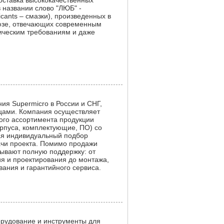
ставка высококачественных
 названии слово "ЛЮБ" -
icants – смазки), произведенных в
юзе, отвечающих современным
ическим требованиям и даже
я Supermicro в России и СНГ,
цами. Компания осуществляет
ого ассортимента продукции
орпуса, комплектующие, ПО) со
ая индивидуальный подбор
ачи проекта. Помимо продажи
ывают полную поддержку: от
ия и проектирования до монтажа,
вания и гарантийного сервиса.
орудование и инструменты для