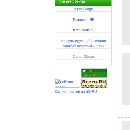
Новые сайты
ImportCargo
Техномир-ДВ
Kran-parts.ru
Консультирующий психолог
Алексей Константинович
СалонОбоев
Каталог статей на bi0.RU