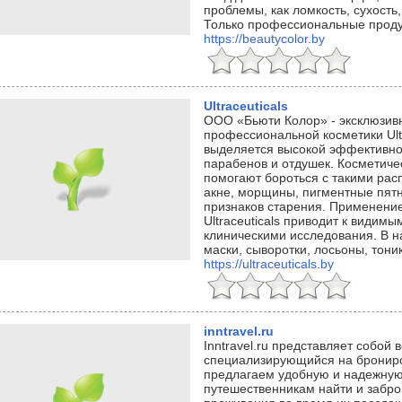
проблемы, как ломкость, сухость,
Только профессиональные проду
https://beautycolor.by
Ultraceuticals
ООО «Бьюти Колор» - эксклюзив
профессиональной косметики Ultr
выделяется высокой эффективно
парабенов и отдушек. Косметиче
помогают бороться с такими ра
акне, морщины, пигментные пятн
признаков старения. Применение
Ultraceuticals приводит к видим
клиническими исследования. В н
маски, сыворотки, лосьоны, тони
https://ultraceuticals.by
inntravel.ru
Inntravel.ru представляет собой
специализирующийся на брониро
предлагаем удобную и надежную
путешественникам найти и забро