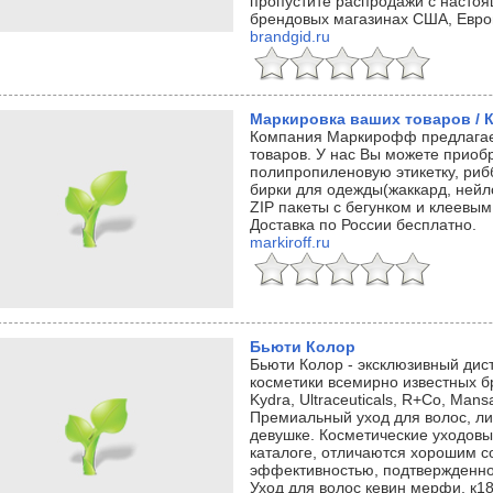
пропустите распродажи с насто
брендовых магазинах США, Европ
brandgid.ru
Маркировка ваших товаров /
Компания Маркирофф предлагает
товаров. У нас Вы можете приоб
полипропиленовую этикетку, риб
бирки для одежды(жаккард, нейлон
ZIP пакеты с бегунком и клеевым
Доставка по России бесплатно.
markiroff.ru
Бьюти Колор
Бьюти Колор - эксклюзивный ди
косметики всемирно известных бр
Kydra, Ultraceuticals, R+Co, Mansa
Премиальный уход для волос, ли
девушке. Косметические уходовы
каталоге, отличаются хорошим с
эффективностью, подтвержденно
Уход для волос кевин мерфи, к18