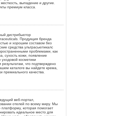
 жесткость, выпадение и другие.
кты премиум класса.
ный дистрибьютор
aceuticals. Продукция бренда
стью и хорошим составом без
ские средства ультрасьютикалс
спространенными проблемами, как
а, сухость кожи, появление
 уходовой косметики
ым результатам, что подтверждено
ашем каталоге вы найдете крема,
ки премиального качества.
 ведущий веб-портал,
вании отелей по всему миру. Мы
 платформу, которая помогает
нировать идеальное место для