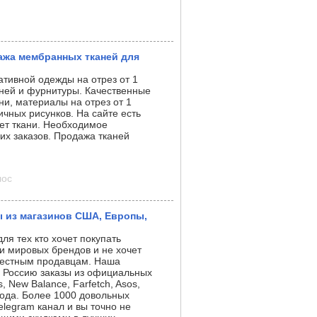
ажа мембранных тканей для
ативной одежды на отрез от 1
ней и фурнитуры. Качественные
ни, материалы на отрез от 1
чных рисунков. На сайте есть
ет ткани. Необходимое
их заказов. Продажа тканей
лос
 из магазинов США, Европы,
я тех кто хочет покупать
и мировых брендов и не хочет
 местным продавцам. Наша
в Россию заказы из официальных
s, New Balance, Farfetch, Asos,
года. Более 1000 довольных
legram канал и вы точно не