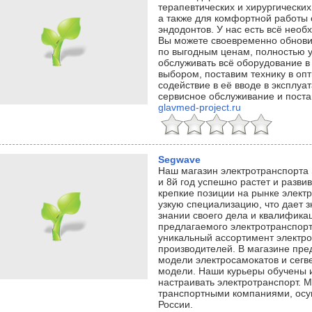
терапевтических и хирургически
а также для комфортной работы 
эндодонтов. У нас есть всё нео
Вы можете своевременно обновит
по выгодным ценам, полностью у
обслуживать всё оборудование 
выбором, поставим технику в оп
содействие в её вводе в эксплу
сервисное обслуживание и поста
glavmed-project.ru
Segwave
Наш магазин электротранспорта 
и 8й год успешно растет и разв
крепкие позиции на рынке элект
узкую специализацию, что дает 
знании своего дела и квалификац
предлагаемого электротранспор
уникальный ассортимент электр
производителей. В магазине пр
модели электросамокатов и сегв
модели. Наши курьеры обучены 
настраивать электротранспорт. 
транспортными компаниями, осу
России.