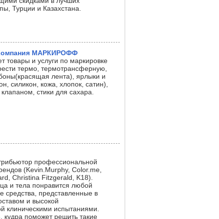
ящими скидками в лучших
ы, Турции и Казахстана.
 Компания МАРКИРОФФ
 товары и услуги по маркировке
рести термо, термотрансферную,
боны(красящая лента), ярлыки и
, силикон, кожа, хлопок, сатин),
 клапаном, стики для сахара.
стрибьютор профессиональной
ендов (Kevin.Murphy, Color.me,
rd, Christina Fitzgerald, K18).
ца и тела понравится любой
е средства, представленные в
оставом и высокой
й клиническими испытаниями.
, кудра поможет решить такие