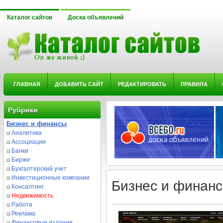
Каталог сайтов
Доска объявлений
ГЛАВНАЯ
ДОБАВИТЬ САЙТ
РЕДАКТИРОВАТЬ
ПРАВИЛА
Рубрики
Бизнес и финансы
Аналитика
Ассоциации
Банки
Биржи
Бухгалтерский учет
Инвестиционные компании
Бизнес и финанс
Консалтинг
Недвижимость
Работа
Реклама
Финансовые издания