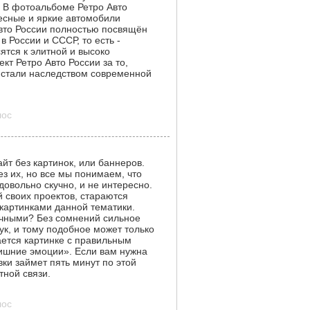
 В фотоальбоме Ретро Авто
есные и яркие автомобили
Авто России полностью посвящён
 России и СССР, то есть -
ятся к элитной и высоко
кт Ретро Авто России за то,
 стали наследством современной
лос
йт без картинок, или баннеров.
з их, но все мы понимаем, что
довольно скучно, и не интересно.
 своих проектов, стараются
картинками данной тематики.
ачными? Без сомнений сильное
ук, и тому подобное может только
ается картинке с правильным
лишние эмоции». Если вам нужна
ки займет пять минут по этой
тной связи.
лос