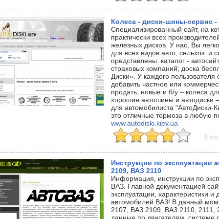
Колеса - диски-шины-сервис -
Специализированный сайт, на ко
практически всех производителей
железных дисков. У нас, Вы легк
для всех видов авто, сельхоз. и с
представлены: каталог - автосай
страховых компаний; доска бес
Диски». У каждого пользователя 
добавить частное или коммерчес
продать, новые и б/у – колеса д
хорошие автошины и автодиски –
для автомобилиста "АвтоДиски-К
это отличные тормоза в любую п
www.autodiski.kiev.ua
3 го
Инструкции по эксплуатации 
2109, ВАЗ 2110
Информация, инструкции по экс
ВАЗ. Главной документацией сай
эксплуатации, характеристики и
автомобилей ВАЗ! В данный мом
2107, ВАЗ 2109, ВАЗ 2110, 2111
данные по двигателям, системе 