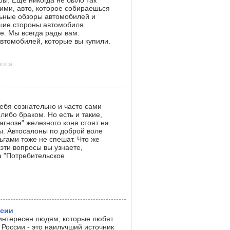
ры. Еще никогда не было так
гими, авто, которое собираешься
льные обзоры автомобилей и
шие стороны автомобиля.
е. Мы всегда рады вам.
втомобилей, которые вы купили.
лоса
ебя сознательно и часто сами
ибо браком. Но есть и такие,
гнозе" железного коня стоят на
ты. Автосалоны по доброй воле
ьгами тоже не спешат. Что же
эти вопросы вы узнаете,
а "Потребительское
ссии
 интересен людям, которые любят
 России - это наилучший источник