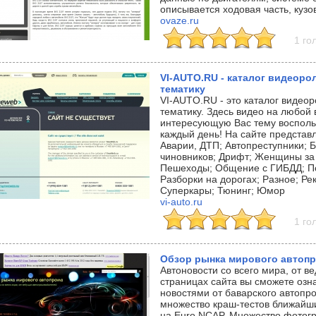
описывается ходовая часть, кузов
ovaze.ru
1 го
VI-AUTO.RU - каталог видеор
тематику
VI-AUTO.RU - это каталог видео
тематику. Здесь видео на любой 
интересующую Вас тему восполь
каждый день! На сайте представле
Аварии, ДТП; Автопреступники;
чиновников; Дрифт; Женщины за 
Пешеходы; Общение с ГИБДД; По
Разборки на дорогах; Разное; Ре
Суперкары; Тюнинг; Юмор
vi-auto.ru
1 го
Обзор рынка мирового автоп
Автоновости со всего мира, от в
страницах сайта вы сможете озн
новостями от баварского автопр
множество краш-тестов ближайши
на Euro NCAP. Множество фотогр