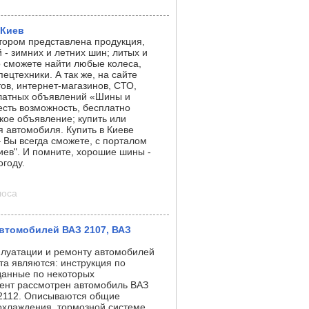
 Киев
тором представлена продукция,
 - зимних и летних шин; литых и
о сможете найти любые колеса,
пецтехники. А так же, на сайте
тов, интернет-магазинов, СТО,
платных объявлений «Шины и
есть возможность, бесплатно
кое объявление; купить или
ля автомобиля. Купить в Киеве
 Вы всегда сможете, с порталом
иев". И помните, хорошие шины -
огоду.
лоса
автомобилей ВАЗ 2107, ВАЗ
плуатации и ремонту автомобилей
та являются: инструкция по
 данные по некоторых
ент рассмотрен автомобиль ВАЗ
, 2112. Описываются общие
охлаждения, тормозной системе,