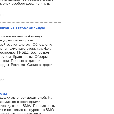
, электрооборудование и т. д.
лос
оликов на автомобильную
роликов на автомобильную
вкус, чтобы выбрать
зуйтесь каталогом. Обновления
ны такие категории, как: 4x4;
 Беспредел ГИБДД; Беспредел
рулем; Краш-тесты; Обзоры;
гони; Пьяные водители;
корды; Реклама; Синие ведерки;
лос
рома
едущих автопроизводителей. На
акомиться с последними
оизводителя - BMW. Просмотреть
х и не только конкурентов BMW
афий, видео приколов и