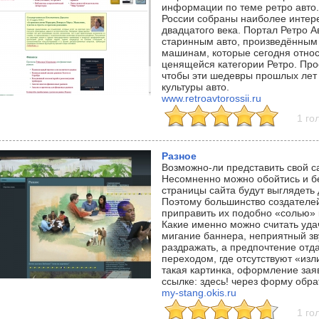
информации по теме ретро авто.
России собраны наиболее интер
двадцатого века. Портал Ретро 
старинным авто, произведённым в
машинам, которые сегодня относ
ценящейся категории Ретро. Прое
чтобы эти шедевры прошлых лет
культуры авто.
www.retroavtorossii.ru
1 го
Разное
Возможно-ли представить свой са
Несомненно можно обойтись и бе
страницы сайта будут выглядеть 
Поэтому большинство создателей
приправить их подобно «солью» 
Какие именно можно считать уд
мигание баннера, неприятный зв
раздражать, а предпочтение отд
переходом, где отсутствуют «из
такая картинка, оформление заяв
ссылке: здесь! через форму обра
my-stang.okis.ru
1 го