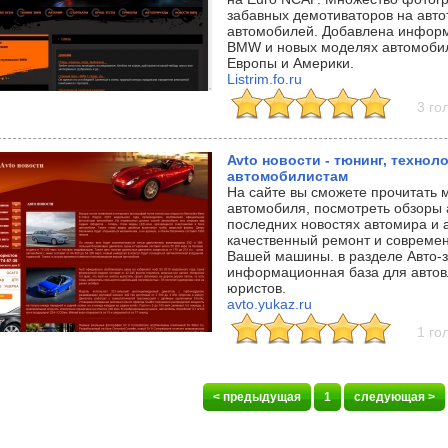
забавных демотиваторов на авто
автомобилей. Добавлена инфор
BMW и новых моделях автомобил
Европы и Америки.
Listrim.fo.ru
3 го
Avto новости - тюнинг, технол
автомобилистам
На сайте вы сможете прочитать 
автомобиля, посмотреть обзоры 
последних новостях автомира и а
качественный ремонт и совреме
Вашей машины. в разделе Авто-з
информационная база для автов
юристов.
avto.yukaz.ru
1 го
< предыдущая
1
следующая >