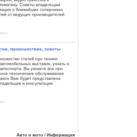
тематику. Советы владельцам
мация о ближайших соперниках
ей от ведущих производителей
лоса
огии, происшествие, советы
множество статей про тюнинг
автомобильных выставок, узнать о
втоспорта, Вы узнаете все про
нное техническое обслуживание
акон Вам будет представлена
ладельцев и консультации
лос
Авто и мото / Информация