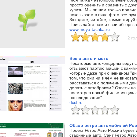
Моя тачка - автомобильные обзо
просто оценить и сравнить с дру
купить. Мы пишем только прави
показываем в виде фото все луч
Заходите, читайте, комментируйт
Присылайте нам и свои обзоры а
www.moya-tachka.ru
2 го
Все о авто и мото
Некоторые автоконцерны ведут с
отзывают партию машин с каким-л
которые даже при очевидном "диа
том, что они ни в чём не винова
расставаться с полученными ден
делать с автобраком? Ответы на 
посмотрев новый фильм из цикл
расследование"
dccf.ru
Обзор ретро автомобилей Ро
Проект Ретро Авто России будет
старинные авто. Сайт Ретро Авто