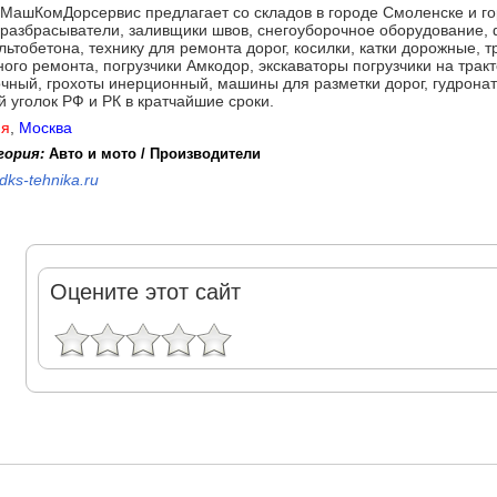
МашКомДорсервис предлагает со складов в городе Смоленске и го
оразбрасыватели, заливщики швов, снегоуборочное оборудование,
ьтобетона, технику для ремонта дорог, косилки, катки дорожные, 
ого ремонта, погрузчики Амкодор, экскаваторы погрузчики на трак
чный, грохоты инерционный, машины для разметки дорог, гудронат
 уголок РФ и РК в кратчайшие сроки.
ия
,
Москва
гория:
Авто и мото / Производители
dks-tehnika.ru
Оцените этот сайт