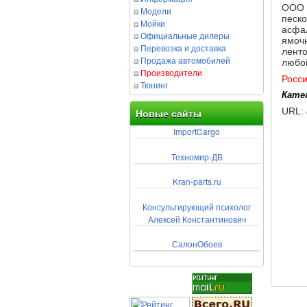
ООО 
Модели
песк
Мойки
асфал
Официальные дилеры
ямочн
Перевозка и доставка
ленто
Продажа автомобилей
любой
Производители
Росс
Тюнинг
Кате
URL:
Новые сайты
ImportCargo
Техномир-ДВ
Kran-parts.ru
Консультирующий психолог
Алексей Константинович
СалонОбоев