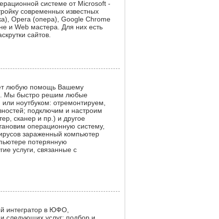
рационной системе от Microsoft -
тройку современных известных
лка), Opera (опера), Google Chrome
оне и Web мастера. Для них есть
скрутки сайтов.
ет любую помощь Вашему
е. Мы быстро решим любые
или ноутбуком: отремонтируем,
вностей; подключим и настроим
р, сканер и пр.) и другое
установим операционную систему,
вирусов зараженный компьютер
мпьютере потерянную
ие услуги, связанные с
й интегратор в ЮФО,
и следующих услуг: подбор и