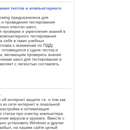
ания тестов и компьютерного
owing предназначена для
в и проведения тестирования
рных классах школ,
ля проверки и укрепления знаний в
 компьютерного тестирования
 себя в таких учебных
отовка к экзаменам по ПДД).
 готовящихся к сдаче тестов и
ям, желающим проверить знания
еникам школ для тестирования и
воляет с легкостью составлять
й
 об интернет защите т.е. о том как
з из сети интернет и локальной
е настройка и оптимизация
е статьи про очистку компьютера
ение вирусов и spyware. Вместе с
ьно установить Windows и другие
забыл, на нашем сайте целый