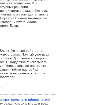
ическая поддержка, ИТ-
уктурных решений,
шений автоматизации бизнеса,
ания начала свою деятельность
 Портал-Юг имеет партнерские
icrosoft, VMware, Adobe,
anon, Estap.
hop». Успешно работает в
ругих странах. Полный учет всех
х типов. Доп. автоматизация с
кассы. Поддержка фискального
ми. Универсальная настройка
ации. Гибкая настройка
финансовые данные, контроль
зователей.
лос
ина программного обеспечения!
а» создан специально для всех