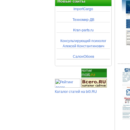
Новые сайты
ImportCargo
Техномир-ДВ
Kran-parts.ru
Консультирующий психолог
Алексей Константинович
СалонОбоев
Каталог статей на bi0.RU