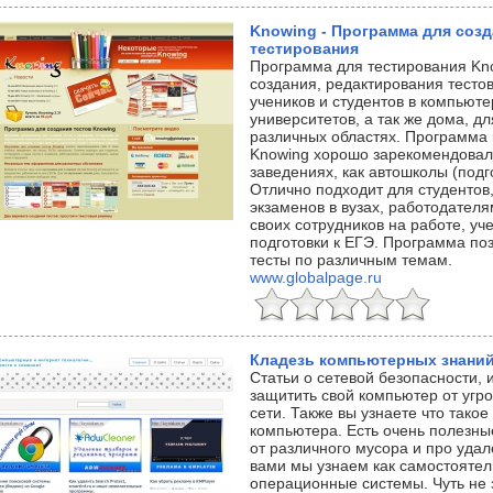
Knowing - Программа для созд
тестирования
Программа для тестирования Kn
создания, редактирования тесто
учеников и студентов в компьюте
университетов, а так же дома, д
различных областях. Программа
Knowing хорошо зарекомендовала
заведениях, как автошколы (подг
Отлично подходит для студентов,
экзаменов в вузах, работодател
своих сотрудников на работе, уч
подготовки к ЕГЭ. Программа поз
тесты по различным темам.
www.globalpage.ru
Кладезь компьютерных знани
Статьи о сетевой безопасности, и
защитить свой компьютер от угро
сети. Также вы узнаете что тако
компьютера. Есть очень полезны
от различного мусора и про удал
вами мы узнаем как самостоятел
операционные системы. Чуть не 