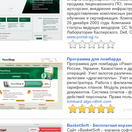
продажа лицензионного ПО, техн
аутсорсинг, внедрение инфрастр
предоставление комплексных ре
обучение и сертификация. Комп
26 декабря 2001 года. Компания
статусы ведущих вендоров: 1С, M
Лаборатории Касперского, Dell, C
www.portal-ug.ru
Программа для ломбарда
Программа для ломбарда «PawnS
России, Украине, Казахстане и д
операций. Учет залогов различны
залогами «драг.металлы». Учет 
регистратора. Работа с филиала
тарифных планов. Модуль реализ
документов. Система отчетов - 
действий персонала. Права поль
lombard.algo-rithm.com
1 го
BasketSoft - Бесплатная корз
Сайт «BasketSoft – корзина софт