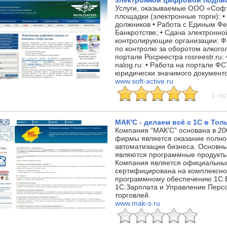
электронной цифровой подпис
Услуги, оказываемые ООО «Софт-
площадки (электронные торги): 
должников • Работа с Единым Ф
Банкротстве; • Сдача электронно
контролирующие организации: ФН
по контролю за оборотом алкогол
портале Росреестра rosreestr.ru
nalog.ru: • Работа на портале ФС
юридически значимого документ
www.soft-active.ru
1 го
МАК'С - делаем всё с 1С в Тол
Компания “МАК'С” основана в 20
фирмы является оказание полног
автоматизации бизнеса. Основн
являются программные продукты
Компания является официальны
сертифицирована на комплексно
программному обеспечению 1С:Б
1С:Зарплата и Управление Перс
торговлей.
www.mak-s.ru