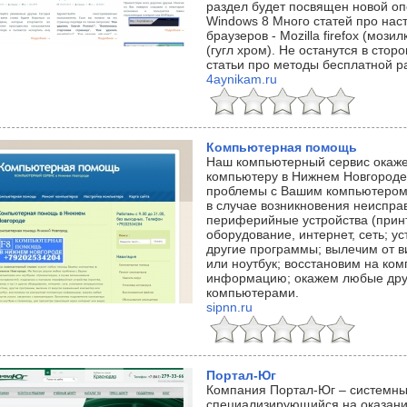
раздел будет посвящен новой опе
Windows 8 Много статей про нас
браузеров - Mozilla firefox (мози
(гугл хром). Не останутся в стор
статьи про методы бесплатной ра
4aynikam.ru
Компьютерная помощь
Наш компьютерный сервис окаж
компьютеру в Нижнем Новгород
проблемы с Вашим компьютером 
в случае возникновения неиспра
периферийные устройства (принте
оборудование, интернет, сеть; 
другие программы; вылечим от 
или ноутбук; восстановим на ко
информацию; окажем любые друг
компьютерами.
sipnn.ru
Портал-Юг
Компания Портал-Юг – системны
специализирующийся на оказани