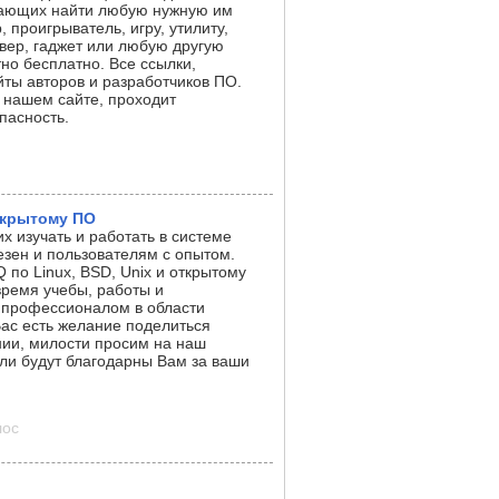
елающих найти любую нужную им
 проигрыватель, игру, утилиту,
вер, гаджет или любую другую
но бесплатно. Все ссылки,
йты авторов и разработчиков ПО.
 нашем сайте, проходит
пасность.
ткрытому ПО
 изучать и работать в системе
лезен и пользователям с опытом.
 по Linux, BSD, Unix и открытому
время учебы, работы и
 профессионалом в области
 Вас есть желание поделиться
нии, милости просим на наш
ли будут благодарны Вам за ваши
лос