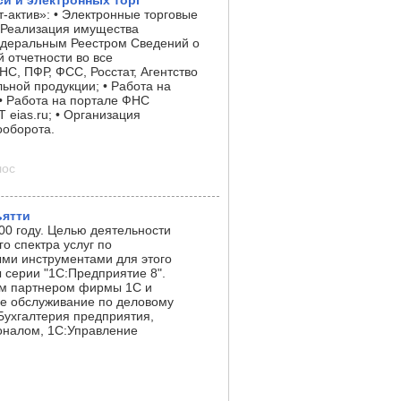
и и электронных торг
актив»: • Электронные торговые
• Реализация имущества
едеральным Реестром Сведений о
й отчетности во все
С, ПФР, ФСС, Росстат, Агентство
ьной продукции; • Работа на
: • Работа на портале ФНС
Т eias.ru; • Организация
ооборота.
лос
ьятти
00 году. Целью деятельности
о спектра услуг по
ыми инструментами для этого
 серии "1С:Предприятие 8".
м партнером фирмы 1С и
е обслуживание по деловому
ухгалтерия предприятия,
оналом, 1С:Управление