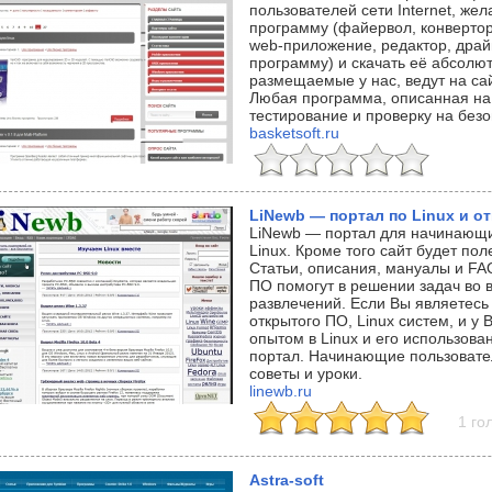
пользователей сети Internet, ж
программу (файервол, конвертор,
web-приложение, редактор, драй
программу) и скачать её абсолют
размещаемые у нас, ведут на са
Любая программа, описанная на
тестирование и проверку на безо
basketsoft.ru
LiNewb — портал по Linux и о
LiNewb — портал для начинающих
Linux. Кроме того сайт будет по
Статьи, описания, мануалы и FAQ
ПО помогут в решении задач во 
развлечений. Если Вы являетесь
открытого ПО, Linux систем, и у
опытом в Linux и его использова
портал. Начинающие пользовате
советы и уроки.
linewb.ru
1 го
Astra-soft