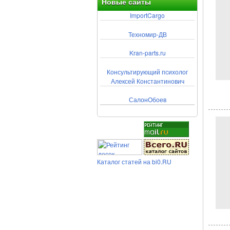
Новые сайты
ImportCargo
Техномир-ДВ
Kran-parts.ru
Консультирующий психолог
Алексей Константинович
СалонОбоев
Каталог статей на bi0.RU