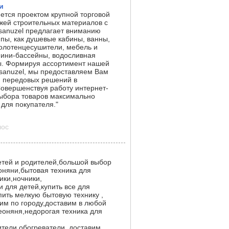
и
яется проектом крупной торговой
ей строительных материалов с
sanuzel предлагает вниманию
ппы, как душевые кабины, ванны,
полотенцесушители, мебель и
мини-бассейны, водосливная
ы. Формируя ассортимент нашей
sanuzel, мы предоставляем Вам
и передовых решений в
овершенствуя работу интернет-
ыбора товаров максимально
для покупателя."
лос
етей и родителей,большой выбор
оняни,бытовая техника для
ики,ночники,
 для детей,купить все для
пить мелкую бытовую технику ,
вим по городу,доставим в любой
деоняня,недорогая техника для
тели,обогреватели, доставим.