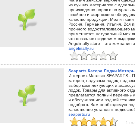
Магазин женской верхней одежды
из лучших материалов с идеальн
производство парок с натуральн
швейное и скорняжное оборудов
качество продукции. Мех и ткани
Россия, Германия, Италия. Вся п
прочного водоотталкивающего ма
применяется натуральный мех ли
что позволяет изделиям выдержи
Angelinafly store – это компания 
angelinafly.ru
Seaparts Катера Лодки Мотор
Интернет-Магазин SEAPARTS - П
катеров, надувных лодок, подве
выбор комплектующих и аксессуа
лодок. Товары для активного от
предлагается полный перечень у
и обслуживанием водной техник
подобрать Вам необходимую лодк
качественно установят подвесно
seaparts.ru
1 го