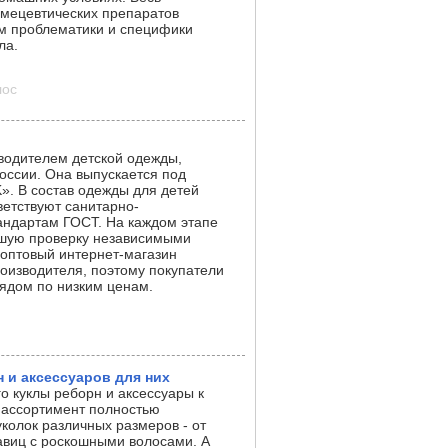
смецевтических препаратов
м проблематики и специфики
ла.
лос
водителем детской одежды,
России. Она выпускается под
». В состав одежды для детей
ветствуют санитарно-
андартам ГОСТ. На каждом этапе
йшую проверку независимыми
 оптовый интернет-магазин
оизводителя, поэтому покупатели
ядом по низким ценам.
н и аксессуаров для них
о куклы реборн и аксессуары к
 ассортимент полностью
колок различных размеров - от
авиц с роскошными волосами. А