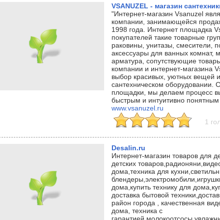
VSANUZEL - магазин сантехник
"Интернет-магазин Vsanuzel явл
компании, занимающейся продаж
1998 года. Интернет площадка V
покупателей такие товарные гру
раковины, унитазы, смесители, 
аксессуары для ванных комнат, 
арматура, сопутствующие товар
компании и интернет-магазина V
выбор красивых, уютных вещей 
сантехническом оборудовании. С
площадки, мы делаем процесс в
быстрым и интуитивно понятным 
www.vsanuzel.ru
1 го
Desalin.ru
Интернет-магазин товаров для д
детских товаров,радионяни,виде
дома,техника для кухни,светильн
блендеры,электромобили,игрушки
дома,купить технику для дома,ку
доставка бытовой техники,доста
район города , качественная ви
дома, техника с
гарантией,молокоотсосы,увлажни