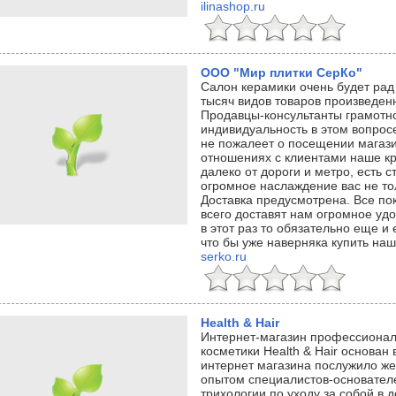
ilinashop.ru
ООО "Мир плитки СерКо"
Салон керамики очень будет рад
тысяч видов товаров произведенн
Продавцы-консультанты грамотн
индивидуальность в этом вопрос
не пожалеет о посещении магаз
отношениях с клиентами наше кр
далеко от дороги и метро, есть 
огромное наслаждение вас не то
Доставка предусмотрена. Все по
всего доставят нам огромное удо
в этот раз то обязательно еще и
что бы уже наверняка купить наш
serko.ru
Health & Hair
Интернет-магазин профессионал
косметики Health & Hair основан 
интернет магазина послужило ж
опытом специалистов-основателе
трихологии по уходу за собой в 