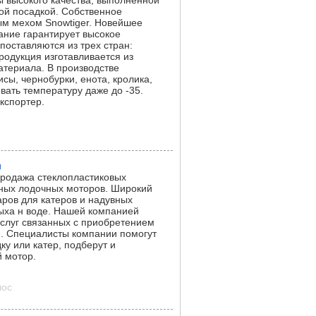
 высокого качества, выполненной
ой посадкой. Собственное
ым мехом Snowtiger. Новейшее
ание гарантирует высокое
 поставляются из трех стран:
родукция изготавливается из
териала. В производстве
сы, чернобурки, енота, кролика,
вать температуру даже до -35.
экспортер.
ы
родажа стеклопластиковых
сных лодочных моторов. Широкий
ров для катеров и надувных
дыха н воде. Нашей компанией
слуг связанных с приобретением
и. Специалисты компании помогут
у или катер, подберут и
й мотор.
лос