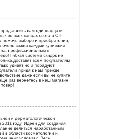
 представить вам одиннадцати
ых во всех концах света и СНГ.
о помочь выборе и приобретении,
е очень важна каждый купивший
ина, профессионализм в
едо! Гибкая система скидок не
стоянка,доставят всем покупателям
лько удивят но и порадуют!
купатели придя к нам прежде
вольствие даже если вы не купите
 еще раз вернетесь в наш магазин
 товар!
ьной и дерматологической
в 2011 году. Идеей для создания
елание делиться наработанным
й в области косметологии и
домашних условиях. Весь