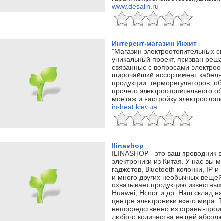
www.desalin.ru
Интерент-магазин Инхит
"Магазин электроотопительных си
уникальный проект, призван реш
связанные с вопросами электроо
широчайший ассортимент кабель
продукции, терморегуляторов, о
прочего электроотопительного 
монтаж и настройку электроотопи
in-heat.kiev.ua
Ilinashop
ILINASHOP - это ваш проводник 
электроники из Китая. У нас вы 
гаджетов, Bluetooth колонки, IP
и много других необычных веще
охватывает продукцию известных 
Huawei, Honor и др. Наш склад н
центре электроники всего мира.
непосредственно из страны-прои
любого количества вещей абсол