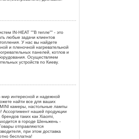
стем IN-HEAT ""В тепле"" - это
ать любые задачи клиентов
топления. У нас вы найдете
ной и пленочной нагревательной
богревательных панелей, котлов и
оборудования. Осуществляем
тельных устройств по Киеву.
в мир интересной и надежной
можете найти все для ваших
 и MINI камеры, настольные лампы
й! Ассортимент нашей продукции
брендов таких как Xiaomi,
аходится в городе Шеньжень -
 Товары отправляются
зводителя, при этом доставка
ютно бесплатна!