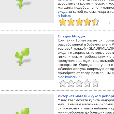
ассортимент косметических и ко
магазина подобран с понимание
ухода за кожей головы, лица и те
h-hair.ru
1 го
Сладик Младик
Компания 16 лет является произ
разработанной в Узбекистане и 
торговой маркой «SLADIKMLADIK
входят материалы, которые соот
гигиеническим требованиям и ст
продукция проходит тщательне
экспертами. Одежда поступает в
«Wonderlandiya» напрямую от пр
приобретают товар размерным р
sladikmladik.ru
Интернет магазин кукол ребор
У нас Вы сможете купить недорог
ним. В нашем магазине широкий
силиконовых и мягко набивных ку
мини-реборнов до больших крас