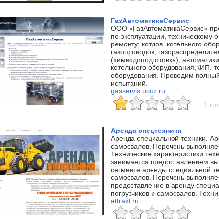
ГазАвтоматикаСервис
ООО «ГазАвтоматикаСервис» пре
по эксплуатации, техническому 
ремонту: котлов, котельного обо
газопроводов, газораспределите
(химводоподготовка), автоматик
котельного оборудования,КИП. т
оборудования. Проводим полны
испытаний.
gasservis.ucoz.ru
1 го
Аренда спецтехники
Аренда специальной техники. Ар
самосвалов. Перечень выполняем
Технические характеристики тех
занимается предоставлением выс
сегменте аренды специальной те
самосвалов. Перечень выполняем
предоставление в аренду специ
погрузчиков и самосвалов. Техн
attrakt.ru