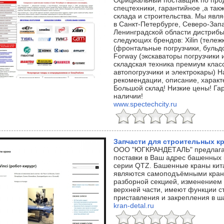
Официальный поставщик по прод
спецтехники, гарантийное ,а та
склада и строительства. Мы яв
в Санкт-Петербурге, Северо-За
Ленинградской области дистрибь
следующих брендов: Xilin (тележ
(фронтальные погрузчики, бульдо
Forway (экскаваторы погрузчики и
складская техника премиум клас
автопогрузчики и электрокары) Н
рекомендации, описание, характе
Большой склад! Низкие цены! Гар
наличии!
www.spectechcity.ru
Запчасти для строительных к
ООО "ЮГКРАНДЕТАЛЬ" предлагае
поставки в Ваш адрес башенных 
серии QTZ. Башенные краны кита
являются самоподъёмными крана
разборной секцией, изменением 
верхней части, имеют функции с
приставления и закрепления в ш
kran-detal.ru