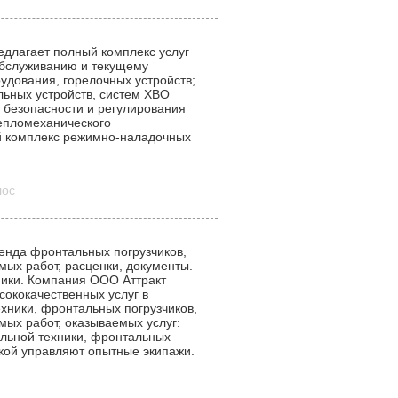
длагает полный комплекс услуг
обслуживанию и текущему
рудования, горелочных устройств;
льных устройств, систем ХВО
и безопасности и регулирования
епломеханического
й комплекс режимно-наладочных
лос
енда фронтальных погрузчиков,
ых работ, расценки, документы.
ники. Компания ООО Аттракт
ококачественных услуг в
хники, фронтальных погрузчиков,
ых работ, оказываемых услуг:
альной техники, фронтальных
икой управляют опытные экипажи.