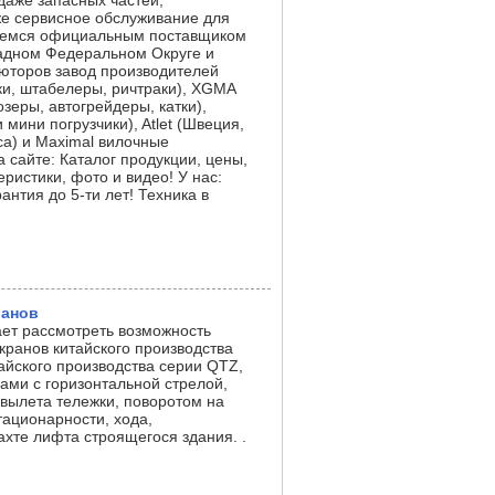
аже запасных частей,
кже сервисное обслуживание для
ляемся официальным поставщиком
падном Федеральном Округе и
юторов завод производителей
ки, штабелеры, ричтраки), XGMA
зеры, автогрейдеры, катки),
 мини погрузчики), Atlet (Швеция,
са) и Maximal вилочные
а сайте: Каталог продукции, цены,
ристики, фото и видео! У нас:
антия до 5-ти лет! Техника в
ранов
т рассмотреть возможность
кранов китайского производства
йского производства серии QTZ,
ми с горизонтальной стрелой,
вылета тележки, поворотом на
тационарности, хода,
ахте лифта строящегося здания. .