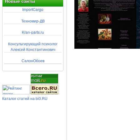
Новые сайты
ImportCargo
Техномир-ДВ
Kran-parts.ru
Консультирующий психолог
Алексей Константинович
СалонОбоев
Каталог статей на bi0.RU