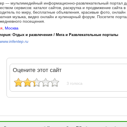
tep — мультимедийный информационно-развлекательный портал дл
еством сервисов: каталог сайтов, раскрутка и продвижение сайта в
одитель по миру, бесплатные объявления, красивые фото, онлайн 
атная музыка, видео онлайн и кулинарный форум. Посетите портал 
ежедневного посещения.
ия
,
Москва
гория:
Отдых и развлечения / Мега и Развлекательные порталы
www.infentep.ru
Оцените этот сайт
3 голоса