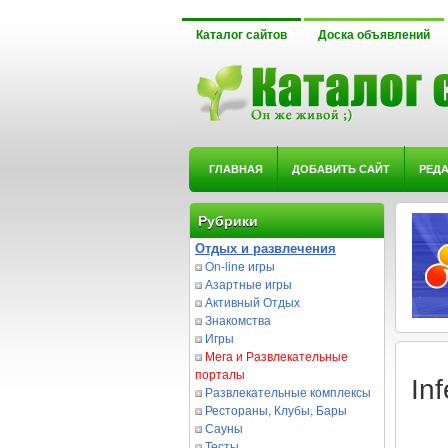
Каталог сайтов
Доска объявлений
ГЛАВНАЯ
ДОБАВИТЬ САЙТ
РЕД
Рубрики
Отдых и развлечения
On-line игры
Азартные игры
Активный Отдых
Знакомства
Игры
Мега и Развлекательные
порталы
In
Развлекательные комплексы
Рестораны, Клубы, Бары
Сауны
Тесты