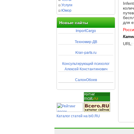
Infen
Услуги
колич
Юмор
путев
беспл
для 
Новые сайты
Росс
ImportCargo
Кате
Техномир-ДВ
URL:
Kran-parts.ru
Консультирующий психолог
Алексей Константинович
СалонОбоев
Каталог статей на bi0.RU