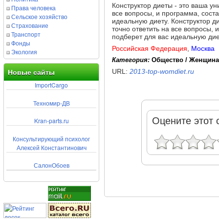
Конструктор диеты - это ваша ун
Права человека
все вопросы, и программа, сост
Сельское хозяйство
идеальную диету. Конструктор д
Страхование
точно ответить на все вопросы,
Транспорт
подберет для вас идеальную дие
Фонды
Российская Федерация
,
Москва
Экология
Категория:
Общество / Женщина
URL:
2013-top-womdiet.ru
Новые сайты
ImportCargo
Техномир-ДВ
Оцените этот 
Kran-parts.ru
Консультирующий психолог
Алексей Константинович
СалонОбоев