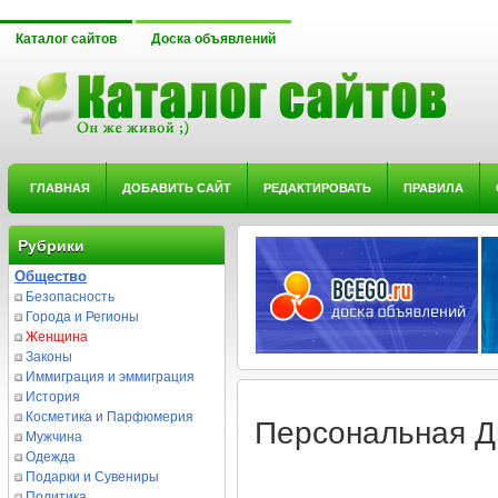
Каталог сайтов
Доска объявлений
ГЛАВНАЯ
ДОБАВИТЬ САЙТ
РЕДАКТИРОВАТЬ
ПРАВИЛА
Рубрики
Общество
Безопасность
Города и Регионы
Женщина
Законы
Иммиграция и эммиграция
История
Косметика и Парфюмерия
Персональная Д
Мужчина
Одежда
Подарки и Сувениры
Политика