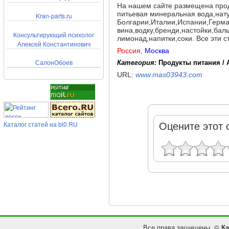
На нашем сайте размещена прод
питьевая минеральная вода,нат
Kran-parts.ru
Болгарии,Италии,Испании,Герма
вина,водку,бренди,настойки,ба
Консультирующий психолог
лимонад,напитки,соки. Все эти 
Алексей Константинович
Россия
,
Москва
СалонОбоев
Категория:
Продукты питания / 
URL:
www.mas03943.com
Каталог статей на bi0.RU
Оцените этот 
Все права защищены. ©
Ка