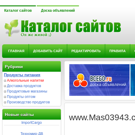
Каталог сайтов
Доска объявлений
ГЛАВНАЯ
ДОБАВИТЬ САЙТ
РЕДАКТИРОВАТЬ
ПРАВИЛА
Рубрики
Продукты питания
Алкогольные напитки
Доставка продуктов
Продуктовые магазины
Продукты оптом
Производство продуктов
Новые сайты
www.Mas03943.
ImportCargo
Техномир-ДВ