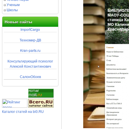
Ученым
Школы
Новые сайты
ImportCargo
Техномир-ДВ
Kran-parts.ru
Консультирующий психолог
Алексей Константинович
СалонОбоев
Каталог статей на bi0.RU