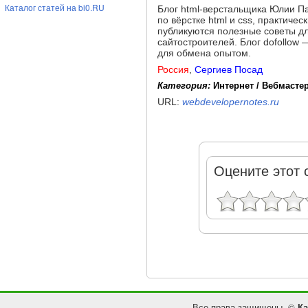
Каталог статей на bi0.RU
Блог html-верстальщика Юлии Па
по вёрстке html и css, практиче
публикуются полезные советы дл
сайтостроителей. Блог dofollow
для обмена опытом.
Россия
,
Сергиев Посад
Категория:
Интернет / Вебмасте
URL:
webdevelopernotes.ru
Оцените этот 
Все права защищены. ©
Ка