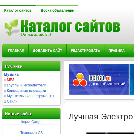
Каталог сайтов
Доска объявлений
ГЛАВНАЯ
ДОБАВИТЬ САЙТ
РЕДАКТИРОВАТЬ
ПРАВИЛА
Рубрики
Музыка
MP3
Группы и Исполнители
Концертные площадки
Музыкальные инструменты
Стили
Новые сайты
Лучшая Электро
ImportCargo
Техномир-ДВ