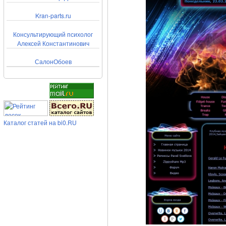
Kran-parts.ru
Консультирующий психолог
Алексей Константинович
СалонОбоев
Каталог статей на bi0.RU