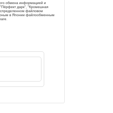
ного обмена информацией и
("Пёрфект дарк", "Кромешная
 распределенном файловом
улярным в Японии файлообменным
are.