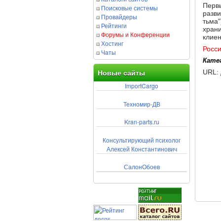
Первы
Поисковые системы
разви
Провайдеры
тьма"
Рейтинги
храни
Форумы и Конференции
клие
Хостинг
Росс
Чаты
Кате
URL:
Новые сайты
ImportCargo
Техномир-ДВ
Kran-parts.ru
Консультирующий психолог
Алексей Константинович
СалонОбоев