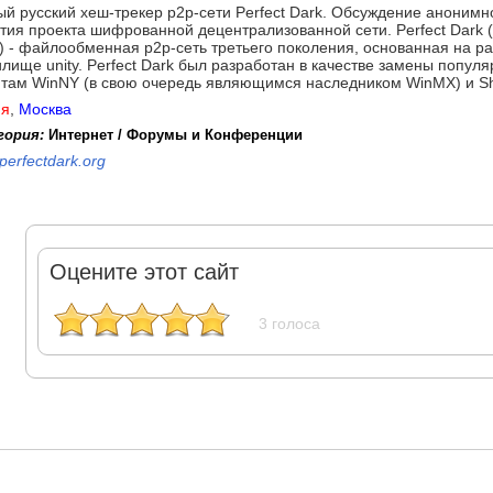
й русский хеш-трекер p2p-сети Perfect Dark. Обсуждение аноним
тия проекта шифрованной децентрализованной сети. Perfect Dark 
) - файлообменная p2p-сеть третьего поколения, основанная на
лище unity. Perfect Dark был разработан в качестве замены поп
нтам WinNY (в свою очередь являющимся наследником WinMX) и Sh
ия
,
Москва
гория:
Интернет / Форумы и Конференции
perfectdark.org
Оцените этот сайт
3 голоса