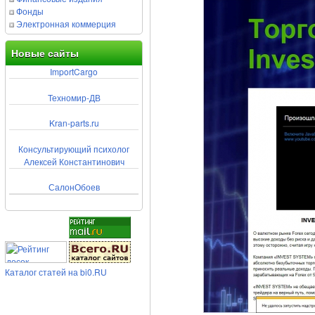
Фонды
Электронная коммерция
Новые сайты
ImportCargo
Техномир-ДВ
Kran-parts.ru
Консультирующий психолог
Алексей Константинович
СалонОбоев
Каталог статей на bi0.RU