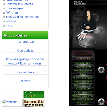
Поисковые системы
Провайдеры
Рейтинги
Форумы и Конференции
Хостинг
Чаты
Новые сайты
Техномир-ДВ
Kran-parts.ru
Консультирующий психолог
Алексей Константинович
СалонОбоев
Allmirin