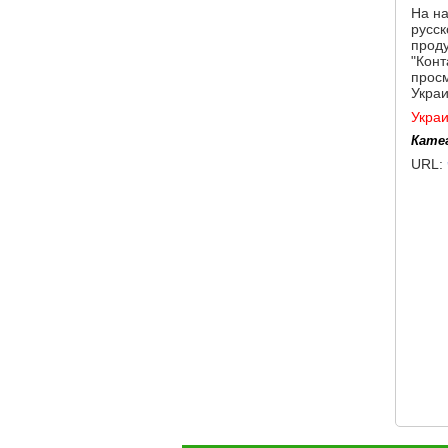
На н
русск
проду
"Конт
просм
Украи
Укра
Кате
URL: