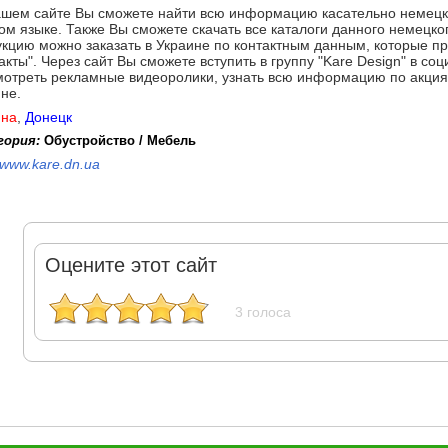
ашем сайте Вы сможете найти всю информацию касательно немецк
ом языке. Также Вы сможете скачать все каталоги данного немецк
кцию можно заказать в Украине по контактным данным, которые пр
акты". Через сайт Вы сможете вступить в группу "Kare Design" в со
отреть рекламные видеоролики, узнать всю информацию по акциям
не.
ина
,
Донецк
гория:
Обустройство / Мебель
www.kare.dn.ua
Оцените этот сайт
3 голоса