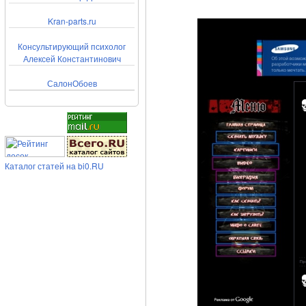
Kran-parts.ru
Консультирующий психолог
Алексей Константинович
СалонОбоев
Каталог статей на bi0.RU