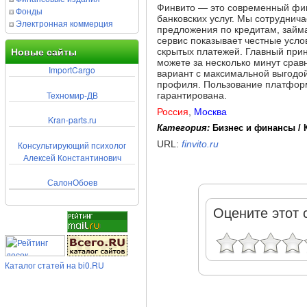
Финвито — это современный фин
Фонды
банковских услуг. Мы сотрудни
Электронная коммерция
предложения по кредитам, займа
сервис показывает честные усло
скрытых платежей. Главный при
Новые сайты
можете за несколько минут срав
ImportCargo
вариант с максимальной выгодой
профиля. Пользование платформ
Техномир-ДВ
гарантирована.
Россия
,
Москва
Kran-parts.ru
Категория:
Бизнес и финансы / 
URL:
finvito.ru
Консультирующий психолог
Алексей Константинович
СалонОбоев
Оцените этот 
Каталог статей на bi0.RU