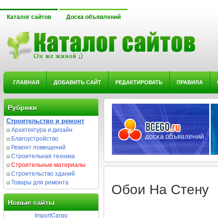
Каталог сайтов
Доска объявлений
ГЛАВНАЯ
ДОБАВИТЬ САЙТ
РЕДАКТИРОВАТЬ
ПРАВИЛА
Рубрики
Строительство и ремонт
Архитектура и дизайн
Благоустройство
Ремонт помещений
Строительная техника
Строительные материалы
Строительство зданий
Товары для ремонта
Обои На Стену
Новые сайты
ImportCargo