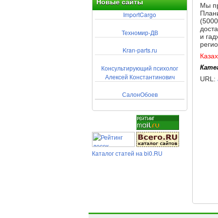
Новые сайты
Мы пр
Плани
ImportCargo
(5000
доста
Техномир-ДВ
и гад
регио
Kran-parts.ru
Казах
Консультирующий психолог
Кате
Алексей Константинович
URL:
СалонОбоев
Каталог статей на bi0.RU