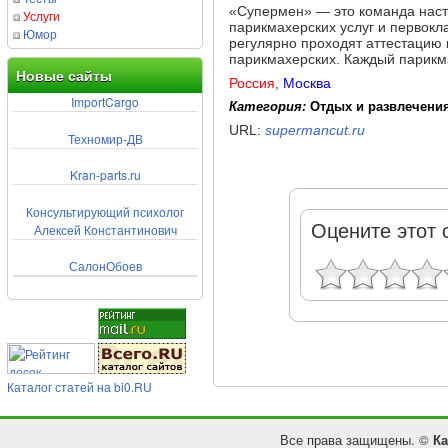
«Супермен» — это команда нас
Услуги
парикмахерских услуг и первок
Юмор
регулярно проходят аттестацию 
парикмахерских. Каждый парикма
Новые сайты
Россия
,
Москва
ImportCargo
Категория:
Отдых и развлечения
URL:
supermancut.ru
Техномир-ДВ
Kran-parts.ru
Консультирующий психолог
Оцените этот 
Алексей Константинович
СалонОбоев
Каталог статей на bi0.RU
Все права защищены. ©
Ка