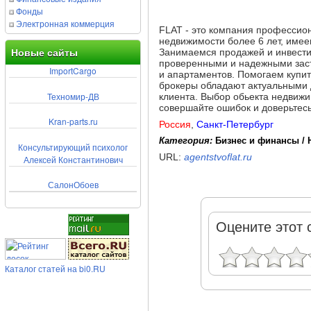
Фонды
Электронная коммерция
FLAT - это компания профессио
недвижимости более 6 лет, имее
Занимаемся продажей и инвести
Новые сайты
проверенными и надежными заст
ImportCargo
и апартаментов. Помогаем купит
брокеры обладают актуальными 
Техномир-ДВ
клиента. Выбор обьекта недвижи
совершайте ошибок и доверьте
Kran-parts.ru
Россия
,
Санкт-Петербург
Категория:
Бизнес и финансы /
Консультирующий психолог
URL:
agentstvoflat.ru
Алексей Константинович
СалонОбоев
Оцените этот 
Каталог статей на bi0.RU