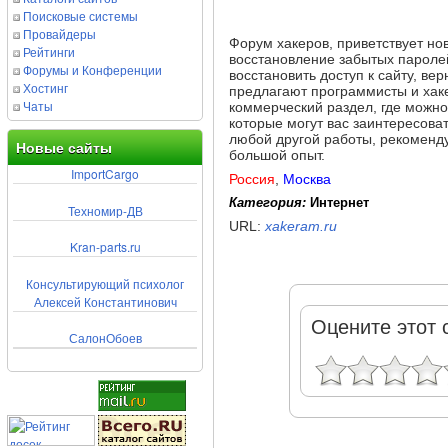
Поисковые системы
Провайдеры
Форум хакеров, приветствует нов
Рейтинги
восстановление забытых паролей
Форумы и Конференции
восстановить доступ к сайту, вер
Хостинг
предлагают программисты и хакер
Чаты
коммерческий раздел, где можно
которые могут вас заинтересоват
любой другой работы, рекоменд
Новые сайты
большой опыт.
ImportCargo
Россия
,
Москва
Категория:
Интернет
Техномир-ДВ
URL:
xakeram.ru
Kran-parts.ru
Консультирующий психолог
Алексей Константинович
Оцените этот 
СалонОбоев