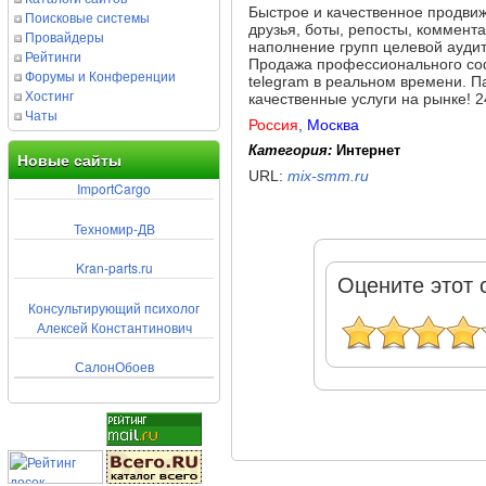
Быстрое и качественное продвиж
Поисковые системы
друзья, боты, репосты, коммент
Провайдеры
наполнение групп целевой аудит
Рейтинги
Продажа профессионального соф
Форумы и Конференции
telegram в реальном времени. П
Хостинг
качественные услуги на рынке! 2
Чаты
Россия
,
Москва
Категория:
Интернет
Новые сайты
URL:
mix-smm.ru
ImportCargo
Техномир-ДВ
Kran-parts.ru
Оцените этот 
Консультирующий психолог
Алексей Константинович
СалонОбоев