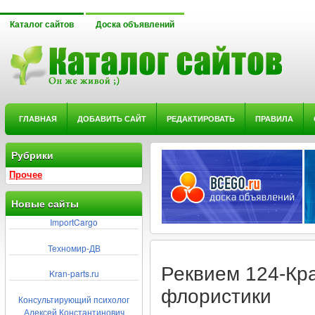
Каталог сайтов
Доска объявлений
ГЛАВНАЯ
ДОБАВИТЬ САЙТ
РЕДАКТИРОВАТЬ
ПРАВИЛА
Рубрики
Прочее
Новые сайты
ImportCargo
Техномир-ДВ
Реквием 124-Кр
Kran-parts.ru
флористики
Консультирующий психолог
Алексей Константинович