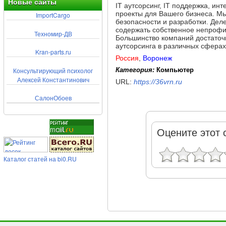
Новые сайты
IT аутсорсинг, IT поддержка, и
проекты для Вашего бизнеса. М
ImportCargo
безопасности и разработки. Дел
содержать собственное непрофи
Техномир-ДВ
Большинство компаний достаточ
аутсорсинга в различных сферах
Kran-parts.ru
Россия
,
Воронеж
Консультирующий психолог
Категория:
Компьютер
Алексей Константинович
URL:
https://36vrn.ru
СалонОбоев
Оцените этот 
Каталог статей на bi0.RU