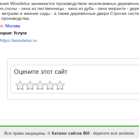
ания Woodelux занимается производством эксклюзивных деревянны
из сосны - окна из лиственницы - окна из дуба - окна меранти - д
- витражи и зимние сады - а также деревянные двери Строгая сист
 производства.
ия
,
Москва
гория:
Услуги
https://woodelux.ru
Оцените этот сайт
Все права защищены. ©
Каталог сайтов Bi0
- берегите всё зелёное.