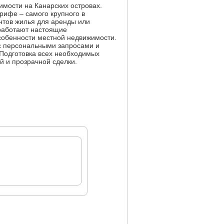
жимости на Канарских островах.
рифе – самого крупного в
нтов жилья для аренды или
 работают настоящие
собенности местной недвижимости.
 с персональными запросами и
 Подготовка всех необходимых
й и прозрачной сделки.