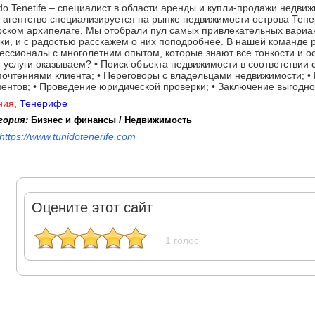
do Tenetife – специалист в области аренды и купли-продажи недви
агентство специализируется на рынке недвижимости острова Тене
ском архипелаге. Мы отобрали пул самых привлекательных вариа
ки, и с радостью расскажем о них поподробнее. В нашей команде
ссионалы с многолетним опытом, которые знают все тонкости и о
 услуги оказываем? • Поиск объекта недвижимости в соответствии
очтениями клиента; • Переговоры с владельцами недвижимости; •
ентов; • Проведение юридической проверки; • Заключение выгодно
ния
,
Тенерифе
гория:
Бизнес и финансы / Недвижимость
https://www.tunidotenerife.com
Оцените этот сайт
1 голос