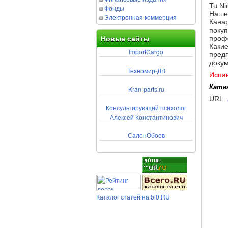
Tu Ni
Фонды
Наше 
Электронная коммерция
Канар
покуп
профе
Новые сайты
Какие
ImportCargo
предп
докум
Техномир-ДВ
Испа
Кате
Kran-parts.ru
URL:
Консультирующий психолог
Алексей Константинович
СалонОбоев
Каталог статей на bi0.RU