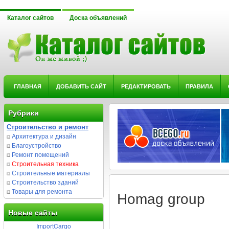
Каталог сайтов
Доска объявлений
ГЛАВНАЯ
ДОБАВИТЬ САЙТ
РЕДАКТИРОВАТЬ
ПРАВИЛА
Рубрики
Строительство и ремонт
Архитектура и дизайн
Благоустройство
Ремонт помещений
Строительная техника
Строительные материалы
Строительство зданий
Товары для ремонта
Homag group
Новые сайты
ImportCargo