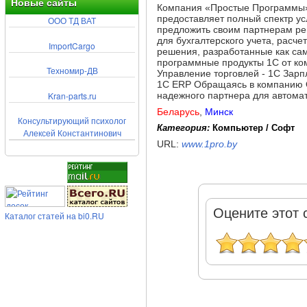
Новые сайты
Компания «Простые Программы» 
предоставляет полный спектр у
ООО ТД ВАТ
предложить своим партнерам ре
для бухгалтерского учета, расч
ImportCargo
решения, разработанные как са
программные продукты 1С от ком
Техномир-ДВ
Управление торговлей - 1С Зарп
1С ERP Обращаясь в компанию 
Kran-parts.ru
надежного партнера для автома
Беларусь
,
Минск
Консультирующий психолог
Категория:
Компьютер / Софт
Алексей Константинович
URL:
www.1pro.by
Оцените этот 
Каталог статей на bi0.RU