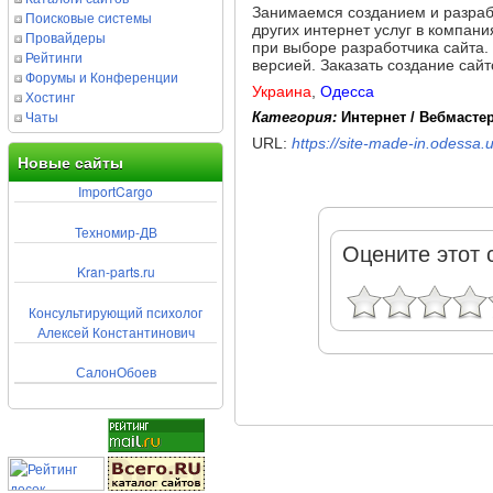
Занимаемся созданием и разрабо
Поисковые системы
других интернет услуг в компан
Провайдеры
при выборе разработчика сайта
Рейтинги
версией. Заказать создание сайт
Форумы и Конференции
Украина
,
Одесса
Хостинг
Чаты
Категория:
Интернет / Вебмасте
URL:
https://site-made-in.odessa.
Новые сайты
ImportCargo
Техномир-ДВ
Оцените этот 
Kran-parts.ru
Консультирующий психолог
Алексей Константинович
СалонОбоев