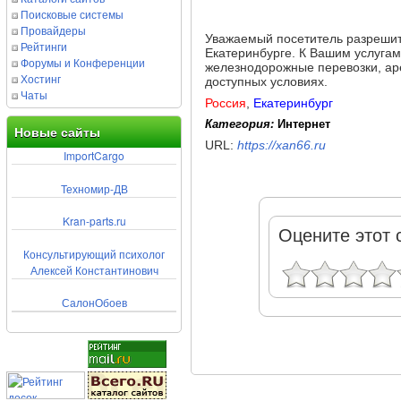
Поисковые системы
Провайдеры
Уважаемый посетитель разрешите
Рейтинги
Екатеринбурге. К Вашим услугам
Форумы и Конференции
железнодорожные перевозки, аре
Хостинг
доступных условиях.
Чаты
Россия
,
Екатеринбург
Категория:
Интернет
Новые сайты
URL:
https://xan66.ru
ImportCargo
Техномир-ДВ
Kran-parts.ru
Оцените этот 
Консультирующий психолог
Алексей Константинович
СалонОбоев