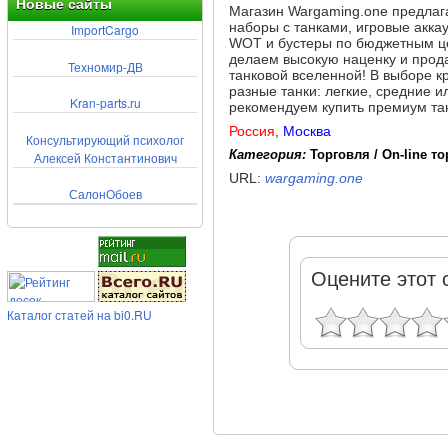
Новые сайты
Магазин Wargaming.one предлага
наборы с танками, игровые акка
ImportCargo
WOT и бустеры по бюджетным це
делаем высокую наценку и прода
Техномир-ДВ
танковой вселенной! В выборе к
разные танки: легкие, средние и
Kran-parts.ru
рекомендуем купить премиум танк
Россия
,
Москва
Консультирующий психолог
Категория:
Торговля / On-line т
Алексей Константинович
URL:
wargaming.one
СалонОбоев
Оцените этот 
Каталог статей на bi0.RU