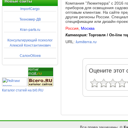
Новые сайты
Компания "Люмитерра" с 2016 го
приборов для освещения садово
ImportCargo
оптовым клиентам. На сайте пре
другие регионы России. Специал
Техномир-ДВ
спецификации или дизайн-проек
Россия
,
Москва
Kran-parts.ru
Категория:
Торговля / On-line т
Консультирующий психолог
URL:
lumiterra.ru
Алексей Константинович
СалонОбоев
Оцените этот 
Каталог статей на bi0.RU
Все права защищены. ©
Ка