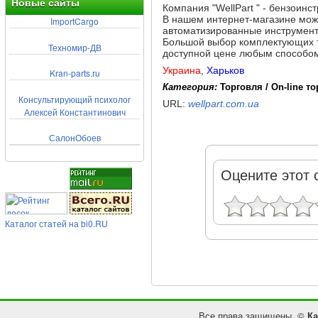
Новые сайты
Компания "WellPart " - бензоинс
В нашем интернет-магазине можн
ImportCargo
автоматизированные инструменты
Большой выбор комплектующих та
Техномир-ДВ
доступной цене любым способо
Украина
,
Харьков
Kran-parts.ru
Категория:
Торговля / On-line т
Консультирующий психолог
URL:
wellpart.com.ua
Алексей Константинович
СалонОбоев
Оцените этот 
Каталог статей на bi0.RU
Все права защищены. ©
Ка