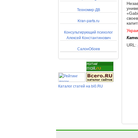
Незав
униве
Техномир-ДВ
«Gabi
своев
Kran-parts.ru
капит
Укра
Консультирующий психолог
Алексей Константинович
Кате
URL:
СалонОбоев
Каталог статей на bi0.RU