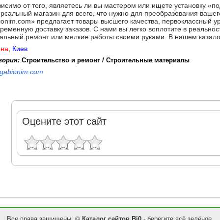
исимо от того, являетесь ли вы мастером или ищете установку «по
рсальный магазин для всего, что нужно для преобразования вашег
onim.com» предлагает товары высшего качества, первоклассный у
ременную доставку заказов. С нами вы легко воплотите в реальнос
альный ремонт или мелкие работы своими руками. В нашем катал
ина
,
Киев
гория:
Строительство и ремонт / Строительные материалы
gabionim.com
Оцените этот сайт
Все права защищены. ©
Каталог сайтов Bi0
- берегите всё зелёное.