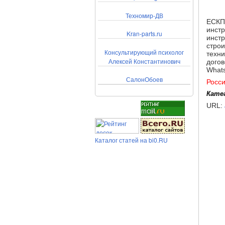
Техномир-ДВ
ЕСКП 
инстр
Kran-parts.ru
инстр
строи
Консультирующий психолог
техни
Алексей Константинович
догов
Whats
СалонОбоев
Росс
Кате
URL:
Каталог статей на bi0.RU