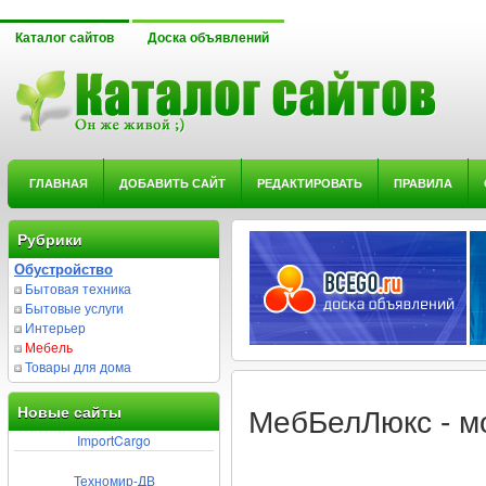
Каталог сайтов
Доска объявлений
ГЛАВНАЯ
ДОБАВИТЬ САЙТ
РЕДАКТИРОВАТЬ
ПРАВИЛА
Рубрики
Обустройство
Бытовая техника
Бытовые услуги
Интерьер
Мебель
Товары для дома
Новые сайты
МебБелЛюкс - м
ImportCargo
Техномир-ДВ