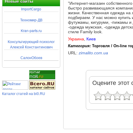
Новые сайты
"Интернет-магазин собственного
быстро развивающаяся компания
ImportCargo
жизни. Качественная одежда на 
подбираем. У нас можно купить 
Техномир-ДВ
футужамы, кигуруми, -пижамы и 
-одежда мужская, -одежда детск
Kran-parts.ru
стиле Family look.
Украина
,
Киев
Консультирующий психолог
Категория:
Торговля / On-line т
Алексей Константинович
URL:
zimalito.com.ua
СалонОбоев
Оцените этот 
Каталог статей на bi0.RU