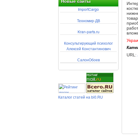
Новые сайты
Интер
костю
ImportCargo
нижне
товар
Техномир-ДВ
приоб
работ
Kran-parts.ru
влож
Укра
Консультирующий психолог
Кате
Алексей Константинович
URL:
СалонОбоев
Каталог статей на bi0.RU