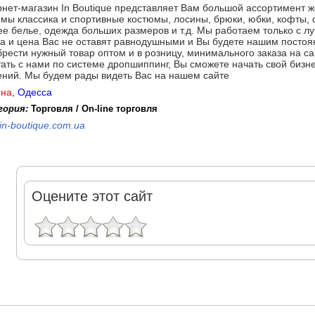
нет-магазин In Boutique представляет Вам большой ассортимент ж
мы классика и спортивные костюмы, лосины, брюки, юбки, кофты, ф
е белье, одежда больших размеров и т.д. Мы работаем только с 
а и цена Вас не оставят равнодушными и Вы будете нашим посто
рести нужный товар оптом и в розницу, минимального заказа на са
ать с нами по системе дропшиппинг, Вы сможете начать свой бизне
ений. Мы будем рады видеть Вас на нашем сайте
ина
,
Одесса
гория:
Торговля / On-line торговля
in-boutique.com.ua
Оцените этот сайт