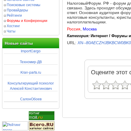
НалоговыйФорум. РФ - форум для
Поисковые системы
связано. Здесь проходят обсужде
Провайдеры
ответ. Основная аудитория фор
Рейтинги
налоговые консультанты, юристы
Форумы и Конференции
налогоплательщики.
Хостинг
Россия
,
Москва
Чаты
Категория:
Интернет / Форумы 
URL:
XN--80AECZHJBKBCW0BK0H
Новые сайты
ImportCargo
Техномир-ДВ
Оцените этот 
Kran-parts.ru
Консультирующий психолог
Алексей Константинович
СалонОбоев