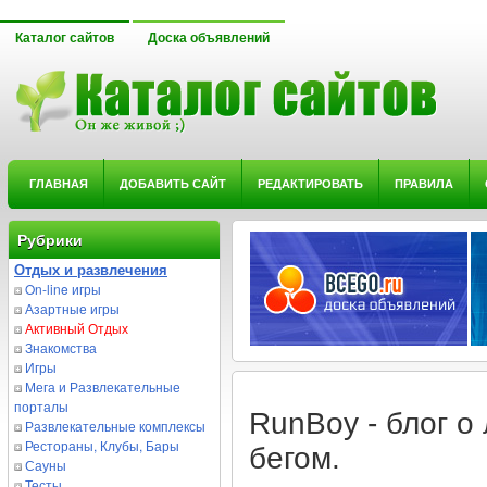
Каталог сайтов
Доска объявлений
ГЛАВНАЯ
ДОБАВИТЬ САЙТ
РЕДАКТИРОВАТЬ
ПРАВИЛА
Рубрики
Отдых и развлечения
On-line игры
Азартные игры
Активный Отдых
Знакомства
Игры
Мега и Развлекательные
порталы
RunBoy - блог о
Развлекательные комплексы
Рестораны, Клубы, Бары
бегом.
Сауны
Тесты