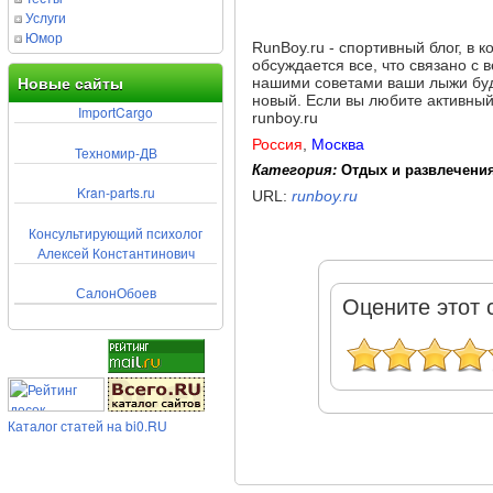
Услуги
Юмор
RunBoy.ru - спортивный блог, в 
обсуждается все, что связано с 
нашими советами ваши лыжи будут
Новые сайты
новый. Если вы любите активный
ImportCargo
runboy.ru
Россия
,
Москва
Техномир-ДВ
Категория:
Отдых и развлечени
Kran-parts.ru
URL:
runboy.ru
Консультирующий психолог
Алексей Константинович
СалонОбоев
Оцените этот 
Каталог статей на bi0.RU