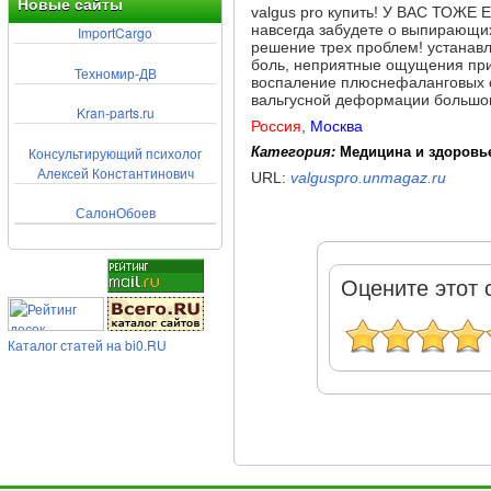
Новые сайты
valgus pro купить! У ВАС ТОЖ
навсегда забудете о выпирающих
ImportCargo
решение трех проблем! устанав
боль, неприятные ощущения при
Техномир-ДВ
воспаление плюснефаланговых су
вальгусной деформации большог
Kran-parts.ru
Россия
,
Москва
Консультирующий психолог
Категория:
Медицина и здоровье
Алексей Константинович
URL:
valguspro.unmagaz.ru
СалонОбоев
Оцените этот 
Каталог статей на bi0.RU