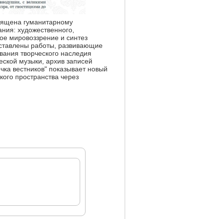
вящена гуманитарному
ания: художественного,
ное мировоззрение и синтез
дставлены работы, развивающие
ования творческого наследия
еской музыки, архив записей
чка вестников" показывает новый
кого пространства через