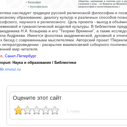
иотека наследует традиции русской религиозной философии и пос
иозному образованию, диалогу культур и различных способов позн
офского, научного и религиозного. Цель проекта - выход в объём
евековой и гуманистической моделей культуры. В библиотеке пре
академика Н.А. Козырева и его "Теорию Времени", а также исслед
ла Андреева. Имеется фонотека академической, духовной и этнич
х бесед с современными мыслителями. Авторский проект "Перекли
в литературоведении - раскрытие взаимосвязей соборного поэтичес
енний мир читателя.
ия
,
Санкт-Петербург
гория:
Наука и образование / Библиотеки
lib.rmvoz.ru
Оцените этот сайт
1 голос