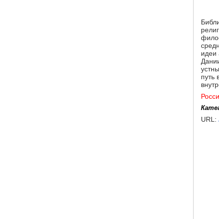
Библ
религ
филос
средн
идеи 
Дании
устны
путь 
внутр
Росс
Кате
URL: