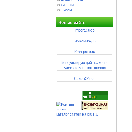
Ученым
Школы
Новые сайты
ImportCargo
Техномир-ДВ
Kran-parts.ru
Консультирующий психолог
Алексей Константинович
СалонОбоев
Каталог статей на bi0.RU