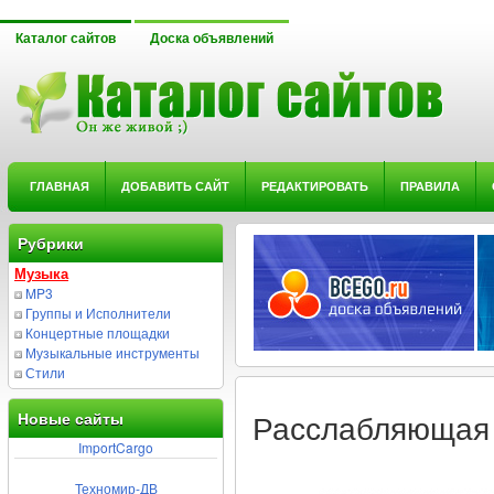
Каталог сайтов
Доска объявлений
ГЛАВНАЯ
ДОБАВИТЬ САЙТ
РЕДАКТИРОВАТЬ
ПРАВИЛА
Рубрики
Музыка
MP3
Группы и Исполнители
Концертные площадки
Музыкальные инструменты
Стили
Новые сайты
Расслабляющая 
ImportCargo
Техномир-ДВ