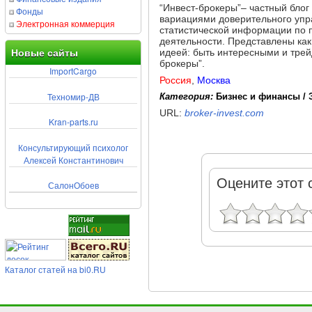
“Инвест-брокеры”– частный бло
Фонды
вариациями доверительного упр
Электронная коммерция
статистической информации по 
деятельности. Представлены ка
идеей: быть интересными и трей
Новые сайты
брокеры”.
ImportCargo
Россия
,
Москва
Техномир-ДВ
Категория:
Бизнес и финансы /
URL:
broker-invest.com
Kran-parts.ru
Консультирующий психолог
Алексей Константинович
Оцените этот 
СалонОбоев
Каталог статей на bi0.RU